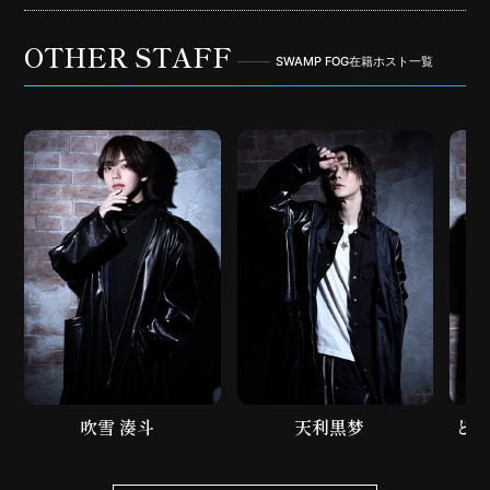
OTHER STAFF
SWAMP FOG在籍ホスト一覧
吹雪 湊斗
天利黒梦
どう