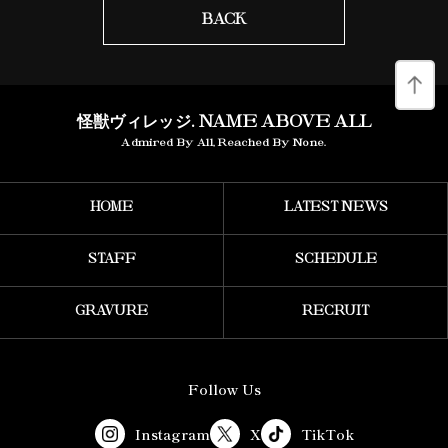
BACK
怪獣ヴィレッジ. NAME ABOVE ALL
Admired By All, Reached By None.
HOME
LATEST NEWS
STAFF
SCHEDULE
GRAVURE
RECRUIT
Follow Us
Instagram
X
TikTok