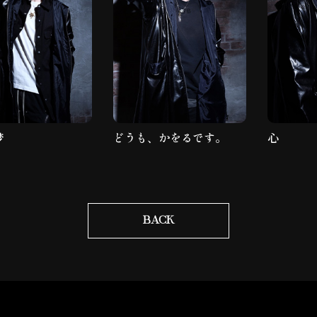
梦
どうも、かをるです。
心
BACK