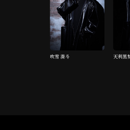
吹雪 湊斗
天利黒