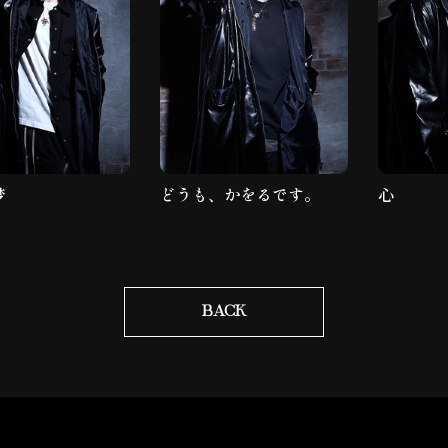
梦
どうも、かをるです。
心
BACK