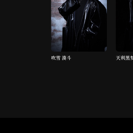
吹雪 湊斗
天利黒